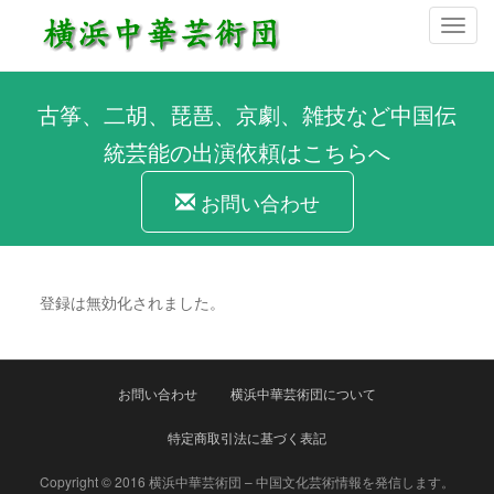
ナ
ビ
ゲ
ー
古筝、二胡、琵琶、京劇、雑技など中国伝
シ
統芸能の出演依頼はこちらへ
ョ
ン
お問い合わせ
を
切
り
替
登録は無効化されました。
え
お問い合わせ
横浜中華芸術団について
特定商取引法に基づく表記
Copyright © 2016 横浜中華芸術団 – 中国文化芸術情報を発信します。