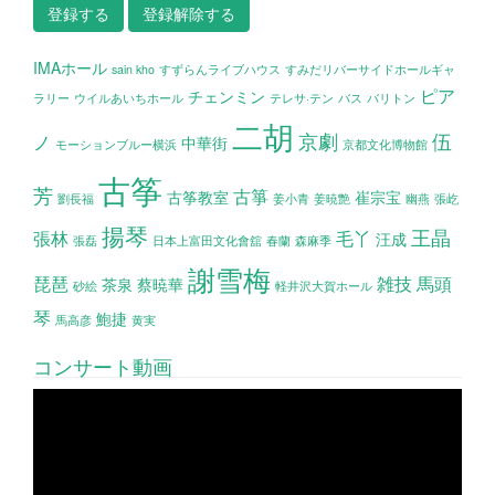
IMAホール
sain kho
すずらんライブハウス
すみだリバーサイドホールギャ
ピア
チェンミン
ラリー
ウイルあいちホール
テレサ·テン
バス
バリトン
二胡
京劇
伍
ノ
中華街
モーションブルー横浜
京都文化博物館
古筝
芳
古箏
古筝教室
崔宗宝
劉長福
姜小青
姜暁艶
幽燕
張屹
揚琴
王晶
張林
毛丫
汪成
張磊
日本上富田文化會舘
春蘭
森麻季
謝雪梅
琵琶
雑技
馬頭
茶泉
蔡暁華
砂絵
軽井沢大賀ホール
琴
鮑捷
馬高彦
黄実
コンサート動画