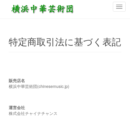
ナ
ビ
ゲ
ー
シ
特定商取引法に基づく表記
ョ
ン
を
切
り
替
販売店名
え
横浜中華芸術団(chinesemusic.jp)
運営会社
株式会社チャイナチャンス