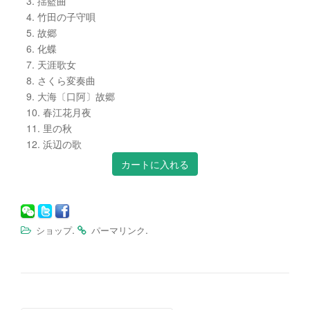
3. 揺籃曲
4. 竹田の子守唄
5. 故郷
6. 化蝶
7. 天涯歌女
8. さくら変奏曲
9. 大海〔口阿〕故郷
10. 春江花月夜
11. 里の秋
12. 浜辺の歌
.
.
ショップ
パーマリンク