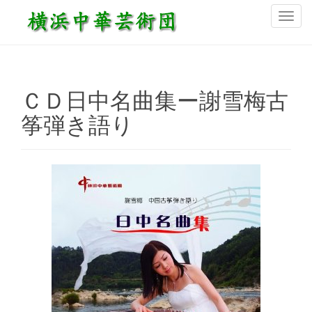
ナ
ビ
ゲ
ー
シ
ＣＤ日中名曲集ー謝雪梅古
ョ
筝弾き語り
ン
を
切
り
替
え