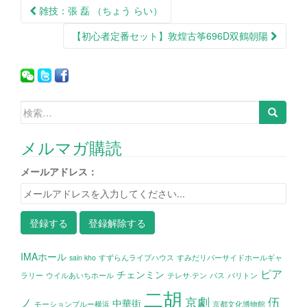
雑技：張 磊 （ちょう らい）
投稿ナビゲーション
【初心者定番セット】敦煌古筝696D双鶴朝陽
検索:
メルマガ購読
メールアドレス：
IMAホール
sain kho
すずらんライブハウス
すみだリバーサイドホールギャ
ピア
チェンミン
ラリー
ウイルあいちホール
テレサ·テン
バス
バリトン
二胡
京劇
伍
ノ
中華街
モーションブルー横浜
京都文化博物館