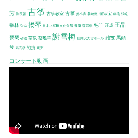
古筝
芳
古箏
古筝教室
崔宗宝
劉長福
姜小青
姜暁艶
幽燕
張屹
揚琴
王晶
張林
毛丫
汪成
張磊
日本上富田文化會舘
春蘭
森麻季
謝雪梅
琵琶
雑技
馬頭
茶泉
蔡暁華
砂絵
軽井沢大賀ホール
琴
鮑捷
馬高彦
黄実
コンサート動画