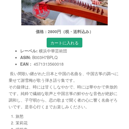
価格：2800円（税・送料込み）
レーベル:
横浜中華芸術団
ASIN:
B003H7BPLQ
EAN：
4571313560018
長い間歌い継がれた日本と中国の名曲を、中国古筝の調べに
乗せて謝雪梅が歌う弾き語り集です。
その旋律は、時には甘くしなやかで、時には華やかで奔放的
です。純粋で繊細な歌声と中国古筝の鮮やかな音色が絶妙に
調和し、子守唄から、恋の歌まで聞く者の心に響く名曲ぞろ
いです。是非心行くまでお楽しみください。
1. 旅愁
2. 茉莉花