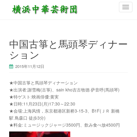
ナ
ビ
ゲ
ー
シ
中国古箏と馬頭琴ディナー
ョ
ション
ン
を
切
2015年11月12日
り
替
★中国古箏と馬頭琴ディナーション
え
★出演者:謝雪梅(古箏)、sain kho吉古牧德·萨音呼(馬頭琴)
★特ゲスト:映画俳優:黄実
★日時:11月23日(月)17:30～22:30
★会場:上海风情，东京都港区新桥3-15-3、B1F(ＪＲ 新橋
駅 鳥森口 徒歩3分)
★料金:ミュージックジャージ3500円、飲み食べ放4500円