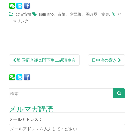
、
、
、
、
.
公演情報
sain kho
古箏
謝雪梅
馬頭琴
黄実
パ
.
ーマリンク
劉長福老師＆門下生二胡演奏会
日中魂の響き
投稿ナビゲーション
検索:
メルマガ購読
メールアドレス：