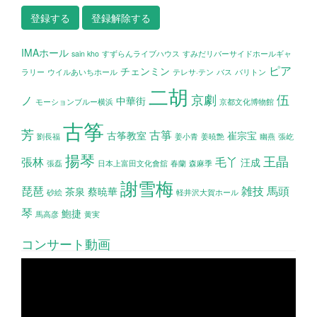
IMAホール
sain kho
すずらんライブハウス
すみだリバーサイドホールギャ
ピア
チェンミン
ラリー
ウイルあいちホール
テレサ·テン
バス
バリトン
二胡
京劇
伍
ノ
中華街
モーションブルー横浜
京都文化博物館
古筝
芳
古箏
古筝教室
崔宗宝
劉長福
姜小青
姜暁艶
幽燕
張屹
揚琴
王晶
張林
毛丫
汪成
張磊
日本上富田文化會舘
春蘭
森麻季
謝雪梅
琵琶
雑技
馬頭
茶泉
蔡暁華
砂絵
軽井沢大賀ホール
琴
鮑捷
馬高彦
黄実
コンサート動画