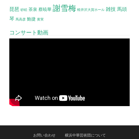
謝雪梅
琵琶
雑技
馬頭
茶泉
蔡暁華
砂絵
軽井沢大賀ホール
琴
鮑捷
馬高彦
黄実
コンサート動画
お問い合わせ
横浜中華芸術団について