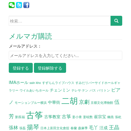
検索:
メルマガ購読
メールアドレス：
IMAホール
sain kho
すずらんライブハウス
すみだリバーサイドホールギャ
ピア
チェンミン
ラリー
ウイルあいちホール
テレサ·テン
バス
バリトン
二胡
京劇
伍
ノ
中華街
モーションブルー横浜
京都文化博物館
古筝
芳
古箏
古筝教室
崔宗宝
劉長福
姜小青
姜暁艶
幽燕
張屹
揚琴
王晶
張林
毛丫
汪成
張磊
日本上富田文化會舘
春蘭
森麻季