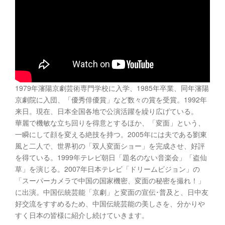
1979年瀋陽京劇芸術専門学校に入学、1985年卒業、同年瀋陽
京劇院に入団、「優秀俳優賞」など数々の賞を受賞。1992年
来日。現在、日本全国各地で公演活躍を繰り広げている。
華麗で機敏な立ち回りを得意とするほか、「変面」という、
一瞬にして顔を変える絶技を持つ。2005年には夫である劉東
風と二人で、世界初の「双人変面ショー」を完成させ、好評
を得ている。1999年テレビ朝日「題名のない音楽会」「盗仙
草」を演じる。2007年日本テレビ「ドリームビジョン」の
「スーパーカメラで中国の国家機密、変面の秘密を撮れ！」
に出演。中国伝統芸能「京劇」と変面の宣伝･普及と、日中友
好交流をすすめるため、中国伝統芸能の美しさを、分かりや
すく日本の皆様に紹介し続けていきます。