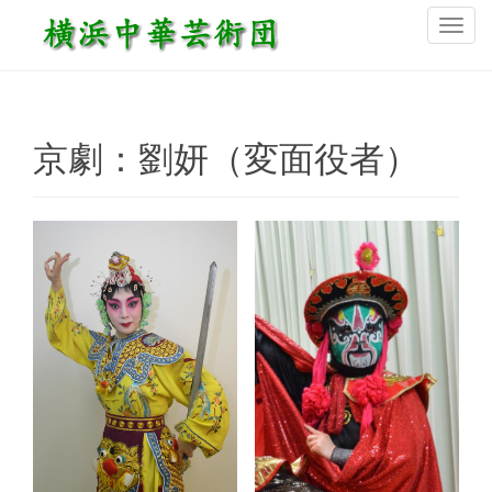
ナ
ビ
ゲ
ー
シ
京劇：劉妍（変面役者）
ョ
ン
を
切
り
替
え