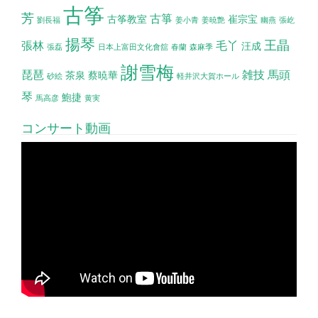
古筝
芳
古箏
古筝教室
崔宗宝
劉長福
姜小青
姜暁艶
幽燕
張屹
揚琴
王晶
張林
毛丫
汪成
張磊
日本上富田文化會舘
春蘭
森麻季
謝雪梅
琵琶
雑技
馬頭
茶泉
蔡暁華
砂絵
軽井沢大賀ホール
琴
鮑捷
馬高彦
黄実
コンサート動画