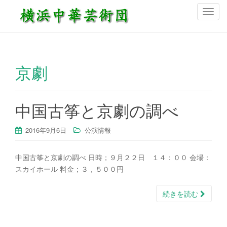
ナ
ビ
ゲ
ー
シ
京劇
ョ
ン
を
中国古筝と京劇の調べ
切
り
替
2016年9月6日
公演情報
え
中国古筝と京劇の調べ 日時；９月２２日 １４：００ 会場：
スカイホール 料金；３，５００円
続きを読む