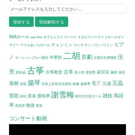
IMAホール
sain kho
すずらんライブハウス
すみだリバーサイドホールギャ
ピア
チェンミン
ラリー
ウイルあいちホール
テレサ·テン
バス
バリトン
二胡
京劇
伍
ノ
中華街
モーションブルー横浜
京都文化博物館
古筝
芳
古箏
古筝教室
崔宗宝
劉長福
姜小青
姜暁艶
幽燕
張屹
揚琴
王晶
張林
毛丫
汪成
張磊
日本上富田文化會舘
春蘭
森麻季
謝雪梅
琵琶
雑技
馬頭
茶泉
蔡暁華
砂絵
軽井沢大賀ホール
琴
鮑捷
馬高彦
黄実
コンサート動画