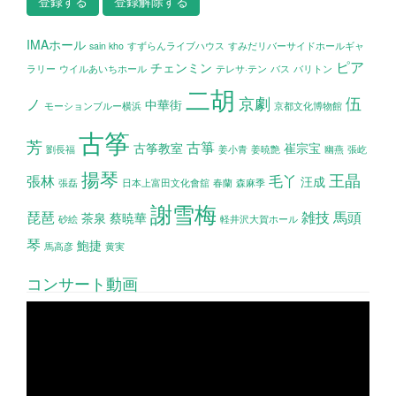
IMAホール
sain kho
すずらんライブハウス
すみだリバーサイドホールギャ
ピア
チェンミン
ラリー
ウイルあいちホール
テレサ·テン
バス
バリトン
二胡
京劇
伍
ノ
中華街
モーションブルー横浜
京都文化博物館
古筝
芳
古箏
古筝教室
崔宗宝
劉長福
姜小青
姜暁艶
幽燕
張屹
揚琴
王晶
張林
毛丫
汪成
張磊
日本上富田文化會舘
春蘭
森麻季
謝雪梅
琵琶
雑技
馬頭
茶泉
蔡暁華
砂絵
軽井沢大賀ホール
琴
鮑捷
馬高彦
黄実
コンサート動画