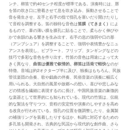
ンチ、梆笛で約40センチ程度が標準である。演奏時には、唇
を笛の吹き口に密着させて息を吹き込み、振動させることで
音を発生させ、左手と右手の指で指孔を塞いだり開けたりし
て音程を調整する。笛の独特な音色は
笛膜（てきまく）
によ
るもので、葦の薄い膜を膜孔に貼ることで、柔らかく伸びや
かで余韻のある響きを生み出す。右手の息の強弱や口の形
（アンブシュア）を調整することで、強弱や表情豊かなニュ
アンスを表現し、ビブラート、フリップ、タンギングなどの
技巧で多彩な音色を作り出す。竹笛の音色は用途によって大
きく異なり、
曲笛は優雅で叙情的、梆笛は活発で軽快
なのが
特徴。音域は約2オクターブ半に及び、独奏はもちろん、民族
管弦楽団の合奏、歌や戯曲の伴奏、民俗音楽の演奏に幅広く
用いられる。大自然の風景や故郷への想い、喜びや悲しみな
どの情感を繊細に表現するのに長け、中国民族音楽の象徴的
な楽器として世界的にも知られている。現代の竹笛は、伝統
的な製法を守りつつ、音程の安定性や演奏のしやすさを高め
る改良が行われている。指孔の位置を微調整したり、金属製
の補強リングを装着したりするほか、転調に対応するための
多孔笛も開発され、古典的な民謡から現代的な創作曲、さら