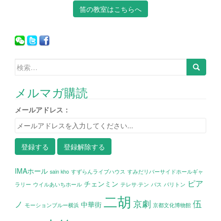
笛の教室はこちらへ
検索:
メルマガ購読
メールアドレス：
IMAホール
sain kho
すずらんライブハウス
すみだリバーサイドホールギャ
ピア
チェンミン
ラリー
ウイルあいちホール
テレサ·テン
バス
バリトン
二胡
京劇
伍
ノ
中華街
モーションブルー横浜
京都文化博物館