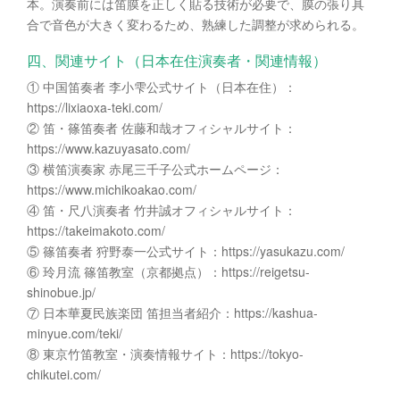
本。演奏前には笛膜を正しく貼る技術が必要で、膜の張り具
合で音色が大きく変わるため、熟練した調整が求められる。
四、関連サイト（日本在住演奏者・関連情報）
① 中国笛奏者 李小雫公式サイト（日本在住）：
https://lixiaoxa-teki.com/
② 笛・篠笛奏者 佐藤和哉オフィシャルサイト：
https://www.kazuyasato.com/
③ 横笛演奏家 赤尾三千子公式ホームページ：
https://www.michikoakao.com/
④ 笛・尺八演奏者 竹井誠オフィシャルサイト：
https://takeimakoto.com/
⑤ 篠笛奏者 狩野泰一公式サイト：https://yasukazu.com/
⑥ 玲月流 篠笛教室（京都拠点）：https://reigetsu-
shinobue.jp/
⑦ 日本華夏民族楽団 笛担当者紹介：https://kashua-
minyue.com/teki/
⑧ 東京竹笛教室・演奏情報サイト：https://tokyo-
chikutei.com/