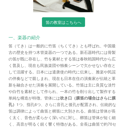
笛の教室はこちらへ
一、楽器の紹介
笛（てき）は一般的に竹笛（ちくてき）とも呼ばれ、中国最
古の歴史を持つ木管楽器の一つである。新石器時代には骨製
の笛が既に存在し、竹を素材とする笛は春秋戦国時代から広
く普及し、現在も民族楽団や独奏シーンで欠かせない存在と
して活躍する。日本には遣唐使の時代に伝来し、雅楽や民謡
の伴奏などで親しまれ、現在も日本在住の演奏家が伝統と革
新を融合させた演奏を展開している。竹笛は主に良質な淡竹
や白竹を素材として作られ、一本の竹を削り出して製作する
単純な構造が特徴。管体には
吹き口（膜笛の場合はさらに膜
孔）
1つ、指孔6つ、さらに音孔と後孔が配置され、伝統的な
笛は調律によって曲笛と梆笛に大別される。曲笛は管体が長
く太く、音色が柔らかく深いのに対し、梆笛は管体が短く細
く、高音が明るく鋭く響く特徴がある。全長は曲笛で約70セ