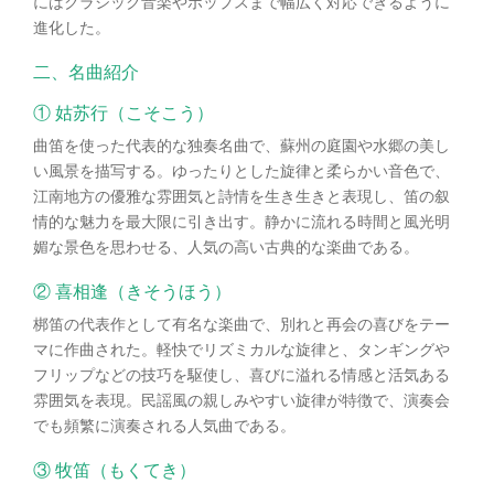
にはクラシック音楽やポップスまで幅広く対応できるように
進化した。
二、名曲紹介
① 姑苏行（こそこう）
曲笛を使った代表的な独奏名曲で、蘇州の庭園や水郷の美し
い風景を描写する。ゆったりとした旋律と柔らかい音色で、
江南地方の優雅な雰囲気と詩情を生き生きと表現し、笛の叙
情的な魅力を最大限に引き出す。静かに流れる時間と風光明
媚な景色を思わせる、人気の高い古典的な楽曲である。
② 喜相逢（きそうほう）
梆笛の代表作として有名な楽曲で、別れと再会の喜びをテー
マに作曲された。軽快でリズミカルな旋律と、タンギングや
フリップなどの技巧を駆使し、喜びに溢れる情感と活気ある
雰囲気を表現。民謡風の親しみやすい旋律が特徴で、演奏会
でも頻繁に演奏される人気曲である。
③ 牧笛（もくてき）