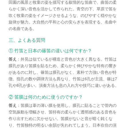
田園の風景と牧童の姿を描写する叙情的な笛曲で、曲笛の柔
らかく深い音色を活かして作られた。青空の下、草原で笛を
吹く牧童の姿をイメージさせるような、のびやすく穏やかな
旋律が魅力。大自然の平和と心の安らぎを表現する、名曲中
の名曲である。
三、よくある質問
① 竹笛と日本の篠笛の違いは何ですか？
答え
：外見は似ているが構造と音色が大きく異なる。竹笛は
膜孔があり笛膜を貼るため、柔らかく伸びやかな特有の響き
があるのに対し、篠笛は膜孔がなく、素朴で力強い音色が特
徴。指孔の数や調律方法も異なり、竹笛は6孔が主流、篠は7
孔や8孔が多い。演奏方法も息の入れ方や技巧に違いがある。
② 笛膜は何のために使うのですか？
答え
：笛膜は葦の薄い膜を使用し、膜孔に貼ることで管内の
空気振動を増幅させ、笛特有の柔らかく透明感のある音色を
作り出すために欠かせない。笛膜がないと音が暗く鈍くな
り、竹笛独特の明るい余韻が失われてしまう。日本在住の演