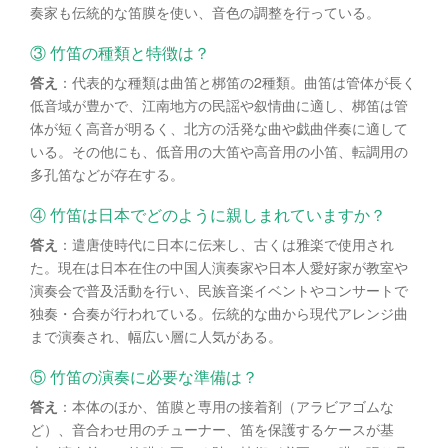
奏家も伝統的な笛膜を使い、音色の調整を行っている。
③ 竹笛の種類と特徴は？
答え
：代表的な種類は曲笛と梆笛の2種類。曲笛は管体が長く
低音域が豊かで、江南地方の民謡や叙情曲に適し、梆笛は管
体が短く高音が明るく、北方の活発な曲や戯曲伴奏に適して
いる。その他にも、低音用の大笛や高音用の小笛、転調用の
多孔笛などが存在する。
④ 竹笛は日本でどのように親しまれていますか？
答え
：遣唐使時代に日本に伝来し、古くは雅楽で使用され
た。現在は日本在住の中国人演奏家や日本人愛好家が教室や
演奏会で普及活動を行い、民族音楽イベントやコンサートで
独奏・合奏が行われている。伝統的な曲から現代アレンジ曲
まで演奏され、幅広い層に人気がある。
⑤ 竹笛の演奏に必要な準備は？
答え
：本体のほか、笛膜と専用の接着剤（アラビアゴムな
ど）、音合わせ用のチューナー、笛を保護するケースが基