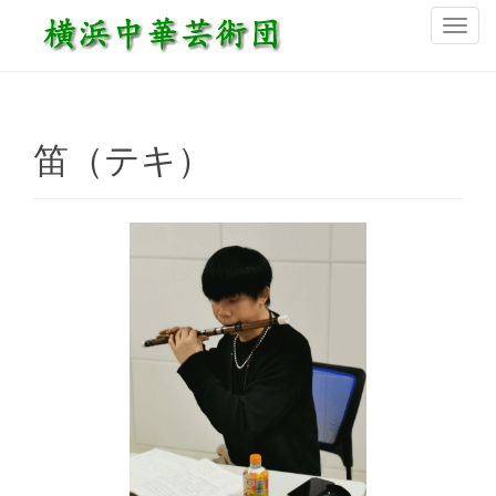
ナ
ビ
ゲ
ー
シ
笛（テキ）
ョ
ン
を
切
り
替
え