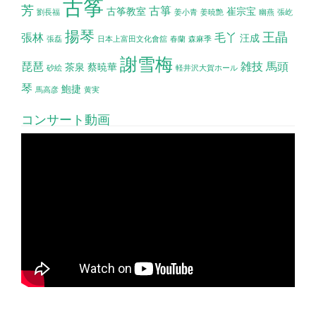
古筝
芳
古箏
古筝教室
崔宗宝
劉長福
姜小青
姜暁艶
幽燕
張屹
揚琴
王晶
張林
毛丫
汪成
張磊
日本上富田文化會舘
春蘭
森麻季
謝雪梅
琵琶
雑技
馬頭
茶泉
蔡暁華
砂絵
軽井沢大賀ホール
琴
鮑捷
馬高彦
黄実
コンサート動画