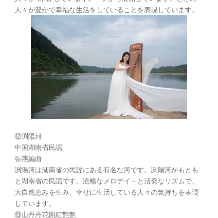
人々が豊かで幸福な生活をしていることを表現しています。
⑫渕陽河
中国湖南省民謡
張燕編曲
渕陽河は湖南省の民謡にある有名な河です。渕陽河がもとも
と湖南省の民謡です。流暢なメロデイ－と活発なリズムで、
大自然恵みを生み、幸せに生活している人々の気持ちを表現
しています。
⑬山丹丹花開紅艶艶