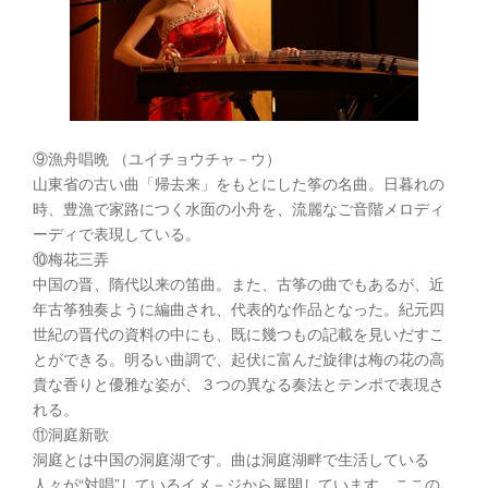
⑨漁舟唱晩 （ユイチョウチャ－ウ）
山東省の古い曲「帰去来」をもとにした筝の名曲。日暮れの
時、豊漁で家路につく水面の小舟を、流麗なご音階メロディ
ーディで表現している。
⑩梅花三弄
中国の晋、隋代以来の笛曲。また、古筝の曲でもあるが、近
年古筝独奏ように編曲され、代表的な作品となった。紀元四
世紀の晋代の資料の中にも、既に幾つもの記載を見いだすこ
とができる。明るい曲調で、起伏に富んだ旋律は梅の花の高
貴な香りと優雅な姿が、３つの異なる奏法とテンポで表現さ
れる。
⑪洞庭新歌
洞庭とは中国の洞庭湖です。曲は洞庭湖畔で生活している
人々が“対唱”しているイメ－ジから展開しています。ここの