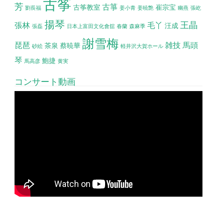
古筝
芳
古箏
古筝教室
崔宗宝
劉長福
姜小青
姜暁艶
幽燕
張屹
揚琴
王晶
張林
毛丫
汪成
張磊
日本上富田文化會舘
春蘭
森麻季
謝雪梅
琵琶
雑技
馬頭
茶泉
蔡暁華
砂絵
軽井沢大賀ホール
琴
鮑捷
馬高彦
黄実
コンサート動画