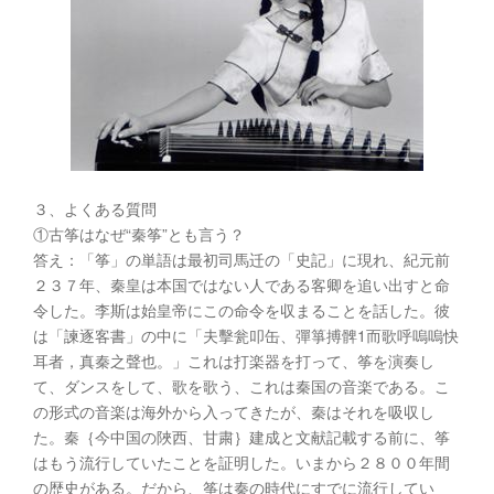
３、よくある質問
①古筝はなぜ“秦筝”とも言う？
答え：「筝」の単語は最初司馬迁の「史記」に現れ、紀元前
２３７年、秦皇は本国ではない人である客卿を追い出すと命
令した。李斯は始皇帝にこの命令を収まることを話した。彼
は「諫逐客書」の中に「夫擊瓮叩缶、彈箏搏髀1而歌呼嗚嗚快
耳者，真秦之聲也。」これは打楽器を打って、筝を演奏し
て、ダンスをして、歌を歌う、これは秦国の音楽である。こ
の形式の音楽は海外から入ってきたが、秦はそれを吸収し
た。秦｛今中国の陜西、甘粛｝建成と文献記載する前に、筝
はもう流行していたことを証明した。いまから２８００年間
の歴史がある。だから、筝は秦の時代にすでに流行してい