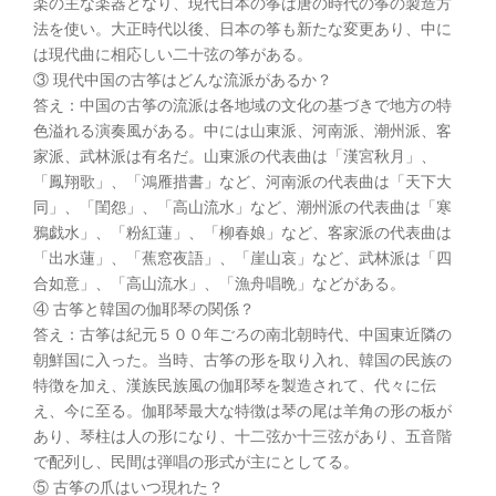
楽の主な楽器となり、現代日本の筝は唐の時代の筝の製造方
法を使い。大正時代以後、日本の筝も新たな変更あり、中に
は現代曲に相応しい二十弦の筝がある。
③ 現代中国の古筝はどんな流派があるか？
答え：中国の古筝の流派は各地域の文化の基づきで地方の特
色溢れる演奏風がある。中には山東派、河南派、潮州派、客
家派、武林派は有名だ。山東派の代表曲は「漢宮秋月」、
「鳳翔歌」、「鴻雁措書」など、河南派の代表曲は「天下大
同」、「閨怨」、「高山流水」など、潮州派の代表曲は「寒
鴉戯水」、「粉紅蓮」、「柳春娘」など、客家派の代表曲は
「出水蓮」、「蕉窓夜語」、「崖山哀」など、武林派は「四
合如意」、「高山流水」、「漁舟唱晩」などがある。
④ 古筝と韓国の伽耶琴の関係？
答え：古筝は紀元５００年ごろの南北朝時代、中国東近隣の
朝鮮国に入った。当時、古筝の形を取り入れ、韓国の民族の
特徴を加え、漢族民族風の伽耶琴を製造されて、代々に伝
え、今に至る。伽耶琴最大な特徴は琴の尾は羊角の形の板が
あり、琴柱は人の形になり、十二弦か十三弦があり、五音階
で配列し、民間は弾唱の形式が主にとしてる。
⑤ 古筝の爪はいつ現れた？