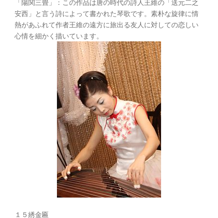
「陽関三畳」：この作品は唐の時代の詩人王維の「送元二之
安西」と言う詩によって書かれた琴歌です。素朴な旋律に情
熱があふれて作者王維の遠方に旅出る友人に対しての恋しい
心情を細かく描いています。
１５綉金匾