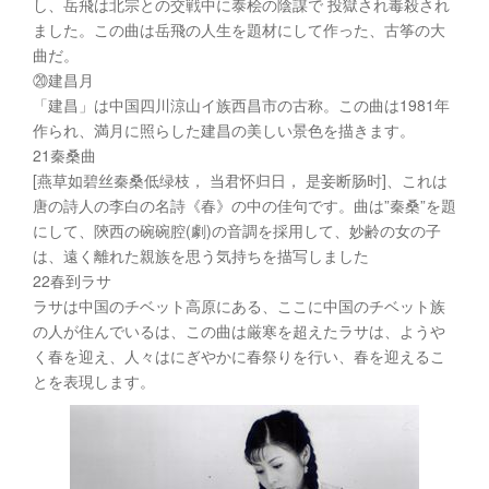
し、岳飛は北宗との交戦中に泰桧の陰謀で 投獄され毒殺され
ました。この曲は岳飛の人生を題材にして作った、古筝の大
曲だ。
⑳建昌月
「建昌」は中国四川涼山イ族西昌市の古称。この曲は1981年
作られ、満月に照らした建昌の美しい景色を描きます。
21秦桑曲
[燕草如碧丝秦桑低绿枝， 当君怀归日， 是妾断肠时]、これは
唐の詩人の李白の名詩《春》の中の佳句です。曲は”秦桑”を題
にして、陝西の碗碗腔(劇)の音調を採用して、妙齢の女の子
は、遠く離れた親族を思う気持ちを描写しました
22春到ラサ
ラサは中国のチベット高原にある、ここに中国のチベット族
の人が住んでいるは、この曲は厳寒を超えたラサは、ようや
く春を迎え、人々はにぎやかに春祭りを行い、春を迎えるこ
とを表現します。