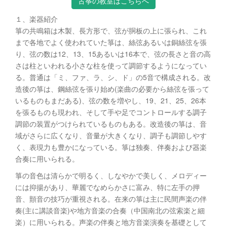
古筝の教室はこちらへ
１、楽器紹介
箏の共鳴箱は木製、長方形で、弦が胴板の上に張られ、これ
まで各地でよく使われていた箏は、絲弦あるいは銅絲弦を張
り、弦の数は12、13、15あるいは16本で、弦の長さと音の高
さは柱といわれる小さな柱を使って調節するようになってい
る。普通は「ミ、ファ、ラ、シ、ド」の5音で構成される。改
造後の箏は、鋼絲弦を張り始め(楽曲の必要から絲弦を張って
いるものもまだある)、弦の数を増やし、19、21、25、26本
を張るものも現われ、そして手や足でコントロールする調子
調節の装置がつけられているものもある。改造後の箏は、音
域がさらに広くなり、音量が大きくなり、調子も調節しやす
く、表現力も豊かになっている。箏は独奏、伴奏および器楽
合奏に用いられる。
箏の音色は清らかで明るく、しなやかで美しく、メロディー
には抑揚があり、華麗でなめらかさに富み、特に左手の押
音、顫音の技巧が重視される。在来の箏は主に民間声楽の伴
奏(主に講談音楽)や地方音楽の合奏（中国南北の弦索楽と細
楽）に用いられる。声楽の伴奏と地方音楽演奏を基礎として