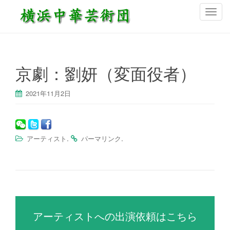
ナ
ビ
ゲ
ー
シ
京劇：劉妍（変面役者）
ョ
ン
2021年11月2日
を
切
り
替
.
.
アーティスト
パーマリンク
え
アーティストへの出演依頼はこちら