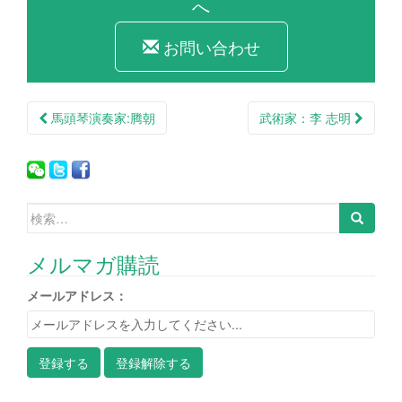
へ
お問い合わせ
馬頭琴演奏家:腾朝
武術家：李 志明
投稿ナビゲーション
検索:
メルマガ購読
メールアドレス：