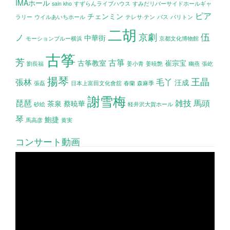
IMAホール
sain kho
すずらんライブハウス
すみだリバーサイドホールギャ
ピア
チェンミン
ラリー
ウイルあいちホール
テレサ·テン
バス
バリトン
二胡
京劇
伍
ノ
中華街
モーションブルー横浜
京都文化博物館
古筝
芳
古箏
古筝教室
崔宗宝
劉長福
姜小青
姜暁艶
幽燕
張屹
揚琴
王晶
張林
毛丫
汪成
張磊
日本上富田文化會舘
春蘭
森麻季
謝雪梅
琵琶
雑技
馬頭
茶泉
蔡暁華
砂絵
軽井沢大賀ホール
琴
鮑捷
馬高彦
黄実
コンサート動画