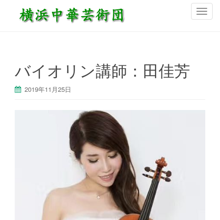
ナ
ビ
ゲ
ー
シ
バイオリン講師：田佳芳
ョ
ン
2019年11月25日
を
切
り
替
え