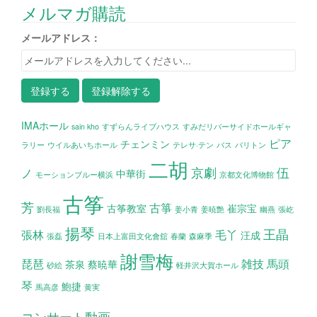
メルマガ購読
メールアドレス：
IMAホール
sain kho
すずらんライブハウス
すみだリバーサイドホールギャ
ピア
チェンミン
ラリー
ウイルあいちホール
テレサ·テン
バス
バリトン
二胡
京劇
伍
ノ
中華街
モーションブルー横浜
京都文化博物館
古筝
芳
古箏
古筝教室
崔宗宝
劉長福
姜小青
姜暁艶
幽燕
張屹
揚琴
王晶
張林
毛丫
汪成
張磊
日本上富田文化會舘
春蘭
森麻季
謝雪梅
琵琶
雑技
馬頭
茶泉
蔡暁華
砂絵
軽井沢大賀ホール
琴
鮑捷
馬高彦
黄実
コンサート動画