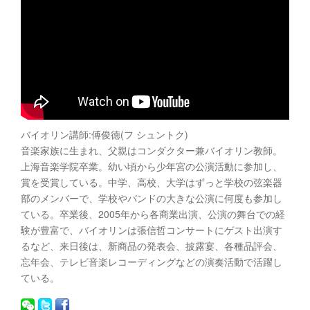
バイオリン講師:傅俊徳(フ シュントク)
音楽家族に生まれ、父親はコンダクター兼バイオリン教師。
上海音楽学院卒業。幼い頃から少年宮の公演活動に参加し、
賞を受賞している。中学、高校、大学はずっと学校の弦楽器
部のメンバーで、学校やバンドの大きな公演に何度も参加し
ている。卒業後、2005年から各商業出演、公演の舞台での経
験が豊富で、バイオリンは張信哲コンサートにゲスト出演す
るなど、来日後は、新商品の発表会、披露宴、各種品評会、
忘年会、テレビ音楽レコーディングなどの演奏活動で活躍し
ている。