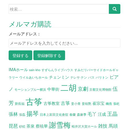
検索:
メルマガ購読
メールアドレス：
IMAホール
sain kho
すずらんライブハウス
すみだリバーサイドホールギャ
ピア
チェンミン
ラリー
ウイルあいちホール
テレサ·テン
バス
バリトン
二胡
京劇
伍
ノ
中華街
モーションブルー横浜
京都文化博物館
古筝
芳
古箏
古筝教室
崔宗宝
劉長福
姜小青
姜暁艶
幽燕
張屹
揚琴
王晶
張林
毛丫
汪成
張磊
日本上富田文化會舘
春蘭
森麻季
謝雪梅
琵琶
雑技
馬頭
茶泉
蔡暁華
砂絵
軽井沢大賀ホール