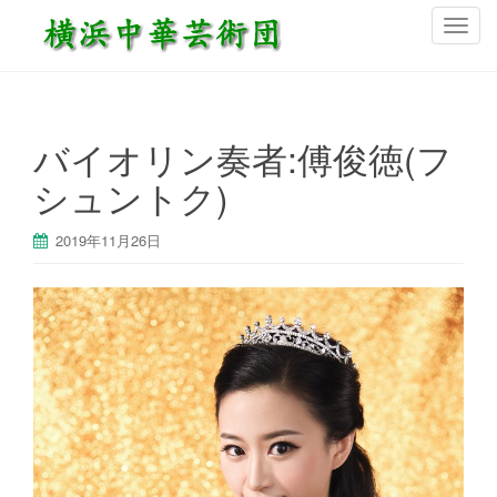
ナ
ビ
ゲ
ー
シ
バイオリン奏者:傅俊徳(フ
ョ
シュントク)
ン
を
切
2019年11月26日
り
替
え